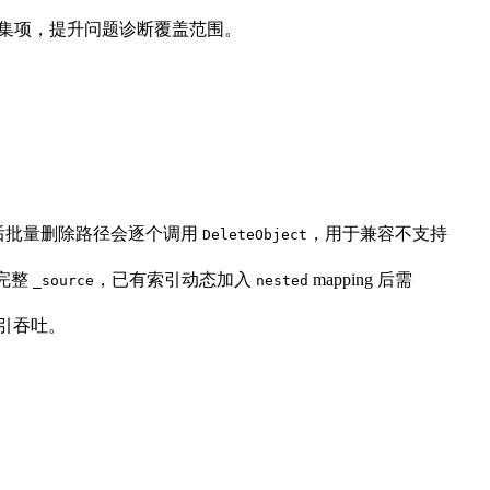
采集项，提升问题诊断覆盖范围。
后批量删除路径会逐个调用
，用于兼容不支持
DeleteObject
用完整
，已有索引动态加入
mapping 后需
_source
nested
索引吞吐。