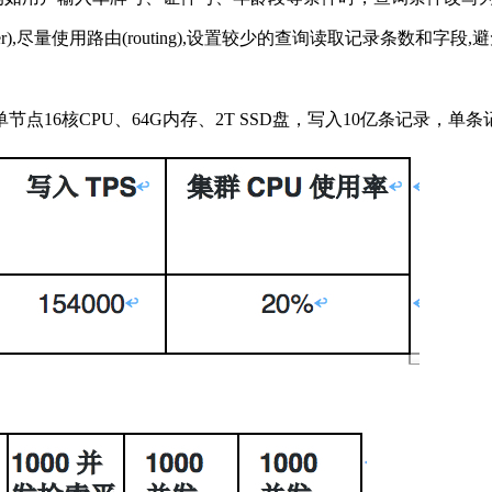
,尽量使用路由(routing),设置较少的查询读取记录条数和字段,避免
2集群，单节点16核CPU、64G内存、2T SSD盘，写入10亿条记录