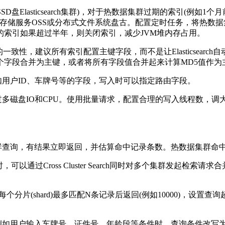
asticsearch集群)，对于热数据集群过期的索引(例如1个月前的索
到对象存储服务OSS或分布式文件系统盘古。配置定时任务，将热
索引如果超过半年，则关闭索引，减少JVM堆内存占用。
录的一致性，建议所有索引配置主键字段，而不是让Elasticsearch自
个字段合并为主键，或者将所有字段值合并起来计算MD5值作为
如用户ID、车牌号等的字段，写入时可以指定路由字段。
O和CPU。使用批量请求，配置合理的写入线程数，调大索引刷新时间间隔
集群查询，有结果立即返回，并估算命中记录条数。热数据集群命
，可以通过Cross Cluster Search同时对多个集群发起检索请
指定每个分片(shard)最多匹配N条记录后返回(例如10000)，设置查
，例如用户输入车牌号、证件号、年龄段等条件时，查询条件改写