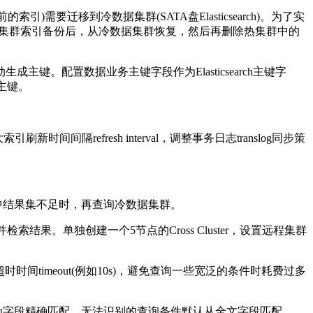
引)需要迁移到冷数据集群(SATA盘Elasticsearch)。为了实
数据集群索引备份后，从冷数据集群恢复，然后再删除热集群中的
动生成主键。配置数据业务主键字段作为Elasticsearch主键字
主键。
refresh interval，调整事务日志translog同步策
中结果集不足时，再查询冷数据集群。
求合并检索结果。单独创建一个5节点的Cross Cluster，设置远程集群
询超时时间timeout(例如10s)，避免查询一些宽泛的条件时耗费过多
为字段精确匹配，无法识别的查询条件默认从全文字段匹配。