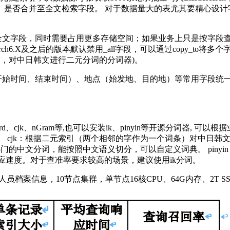
、是否合并至全文检索字段。 对于数据量大的表尤其要精心设计
段，同时需要占用更多存储空间；如果业务上只是按字段查询，可以配
search6.X及之后的版本默认禁用_all字段，可以通过copy
ne中自带，对中日韩文进行二元分词的分词器)。
（开始时间、结束时间）、地点（始发地、目的地）等常用字段统
dard、cjk、nGram等,也可以安装ik、pinyin等开源分词器, 可
汉字切分。 cjk：根据二元索引（两个相邻的字作为一个词条）对中日
使用。 ik：比较热门的中文分词，能按照中文语义切分，可以自定义词典。
应速度。对于查准率要求较高的场景，建议使用ik分词。
，8335万条人员档案信息，10节点集群，单节点16核CPU、64G内存、2