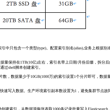
ex)，索引中只包含一个类型(type)。配置索引别名(alias),
数据量保持在1TB(10亿)左右，索引名带上日期/月份后缀，
通过shell脚本创建索引。
设计分片数，数据量少于10GB(1000万)的索引设置1个分片即可，数
置为0，快速写入数据。生产环境索引副本数设置为1，避免集群节点
动创建索引，从数据源每张表取1000条记录批量写入Elasticsear