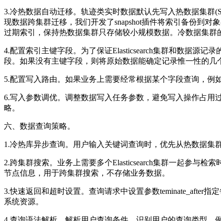
3.冷热数据自动迁移。轨迹类实时数据默认先写入热数据集群(SSD盘El
现数据跨集群迁移，我们开发了snapshot插件将索引备份
过期索引，保持热数据集群只存储较小规模数据。冷数据集群的
4.配置索引主键字段。为了保证Elasticsearch集群和数据源记
段。如果没有主键字段，则将原始数据能确定记录惟一性的几
5.配置写入路由。如果业务上需要经常根据某个字段查询，例
6.写入参数调优。调整数据写入任务参数，避免写入操作占用过多磁盘I
略。
六、数据查询策略。
1.冷热库异步查询。用户输入关键词查询时，优先从热数据
2.跨集群搜索。业务上需要多个Elasticsearch集群一起参与检索时
节点信息，用于跨集群搜索，不存储业务数据。
3.快速返回和超时设置。查询请求中设置参数teminate_after
系统资源。
4.查询语法解析。解析用户查询条件，识别用户的查询类型