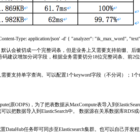
'Content-Type: application/json' -d' { "analyzer": "ik_max_word"
字符，默认会被切成一个完整词条，但是业务上又需要支持前缀、
证号码建议增加分词字段，根据业务需要切分18位完整词条、前2
单字查询。可以配置1个keyword字段（不分词）；1个text字
DPS)，为了把表数据从MaxCompute表导入到ElasticSearch
置就可以把数据导入到ElasticSearch中。 数据源在关系数据库RDS或
DataHub任务即可同步至Elasticsearch集群。也可以自己