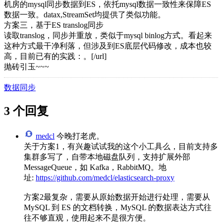
机房的mysql同步数据到ES，依托mysql数据一致性来保障ES
数据一致。datax,StreamSet均提供了类似功能。
方案三，基于ES translog同步
读取translog，同步并重放，类似于mysql binlog方式。看起来
这种方式最干净利落，但涉及到ES底层代码修改，成本也较
高，目前已有的实践：。[/url]
抛砖引玉~~~
数据同步
3 个回复
medcl
今晚打老虎。
关于方案1，有兴趣试试我的这个小工具么，目前支持多
集群多写了，自带本地磁盘队列，支持扩展外部
MessageQueue，如 Kafka，RabbitMQ。地
址:
https://github.com/medcl/elasticsearch-proxy
方案2最复杂，需要从原始数据开始进行处理，需要从
MySQL 到 ES 的文档转换，MySQL 的数据表达方式往
往不够直观，使用起来不是很方便。