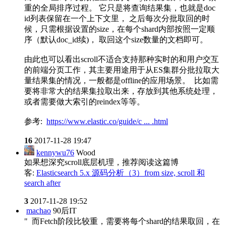
重的全局排序过程。 它只是将查询结果集，也就是doc
id列表保留在一个上下文里， 之后每次分批取回的时
候，只需根据设置的size，在每个shard内部按照一定顺
序（默认doc_id续)， 取回这个size数量的文档即可。
由此也可以看出scroll不适合支持那种实时的和用户交互
的前端分页工作，其主要用途用于从ES集群分批拉取大
量结果集的情况，一般都是offline的应用场景。 比如需
要将非常大的结果集拉取出来，存放到其他系统处理，
或者需要做大索引的reindex等等。
参考:
https://www.elastic.co/guide/c ... .html
16
2017-11-28 19:47
kennywu76
Wood
如果想深究scroll底层机理，推荐阅读这篇博
客:
Elasticsearch 5.x 源码分析（3）from size, scroll 和
search after
3
2017-11-28 19:52
machao
90后IT
" 而Fetch阶段比较重，需要将每个shard的结果取回，在