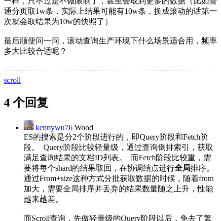
一样，只不过是不做限制了，甚至会取到更多的数据（比如普
通分页取1w条，实际上结果可能有10w条，换成滚动的话第一
次就会取结果为10w的快照了）
最后顺便问一问，滚动查询生产环境下什么场景适合用，频率
多大比较合适呢？
scroll
4 个回复
kennywu76
Wood
ES的搜索是分2个阶段进行的，即Query阶段和Fetch阶
段。 Query阶段比较轻量级，通过查询倒排索引，获取
满足查询结果的文档ID列表。 而Fetch阶段比较重，需
要将每个shard的结果取回，在协调结点进行
全局
排序。
通过From+size这种方式分批获取数据的时候，随着from
加大，需要全局排序并丢弃的结果数量随之上升，性能
越来越差。
而Scroll查询，先做轻量级的Query阶段以后，免去了繁