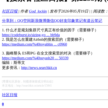
社区日报
| 作者
God_lockin
| 发布于2026年05月19日 |
| 阅读数
分享到：
QQ空间
新浪微博
微信
QQ好友
印象笔记
有道云笔记
1. 什么才是规划集群尺寸真正有价值的因子（需要梯子）
https://codeburst.io/sizing-yo ... bb9da
2. 我是怎么在重建Airbnb的搜索层的（需要梯子）
https://medium.com/%40royabhis ... c0960
3. 巅峰掰头 ES和PG 在全文搜索里的对决（需要梯子）
https://medium.com/%40suyash20 ... 50339
编辑：斯蒂文
更多资讯：
http://news.searchkit.cn
[尊重社区原创，转载请保留或注明出处]
本文地址：http://searchkit.cn/article/15841
社区日报
0