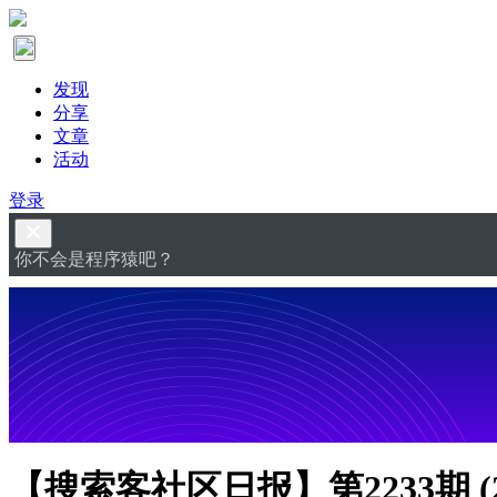
发现
分享
文章
活动
登录
你不会是程序猿吧？
【搜索客社区日报】第2233期 (20