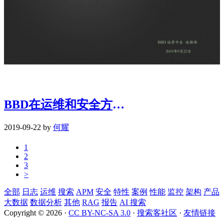
BBD在运维和安全方面如何使用ElasticSearch
2019-09-22 by
何耀
1
2
3
>
全部
日志
运维
搜索
APM
安全
特性
案例
性能
监控
架构
产品
大数据
数据分析
其他
RAG
报告
AI 搜索
Copyright © 2026 ·
CC BY-NC-SA 3.0
·
搜索客社区
·
友情链接