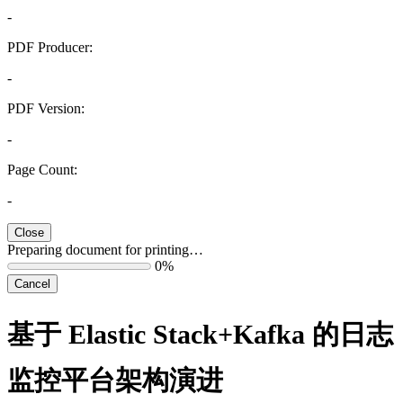
-
PDF Producer:
-
PDF Version:
-
Page Count:
-
Close
Preparing document for printing…
0%
Cancel
基于 Elastic Stack+Kafka 的日志
监控平台架构演进