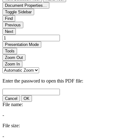
Document Properties…
Toggle Sidebar
Find
Previous
Next
Presentation Mode
Tools
Zoom Out
Zoom In
Enter the password to open this PDF file:
Cancel
OK
File name:
-
File size:
-