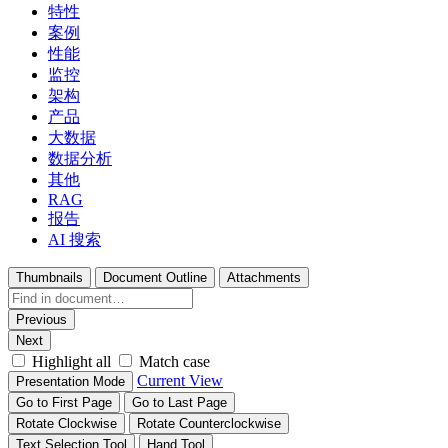
特性
案例
性能
监控
架构
产品
大数据
数据分析
其他
RAG
报告
AI 搜索
Thumbnails
Document Outline
Attachments
Previous
Next
Highlight all
Match case
Current View
Presentation Mode
Go to First Page
Go to Last Page
Rotate Clockwise
Rotate Counterclockwise
Text Selection Tool
Hand Tool