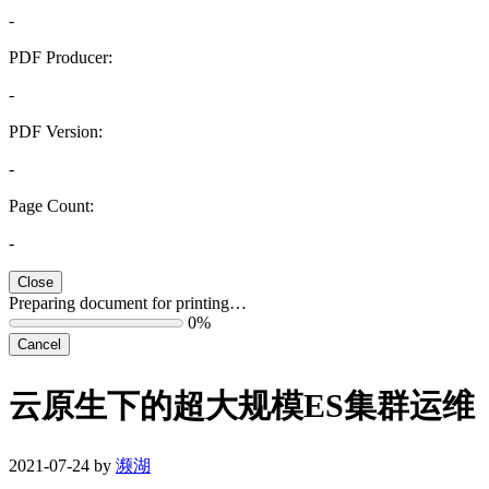
-
PDF Producer:
-
PDF Version:
-
Page Count:
-
Close
Preparing document for printing…
0%
Cancel
云原生下的超大规模ES集群运维
2021-07-24 by
濒湖