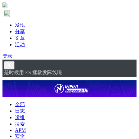
发现
分享
文章
活动
登录
是时候用 ES 拯救发际线啦
全部
日志
运维
搜索
APM
安全