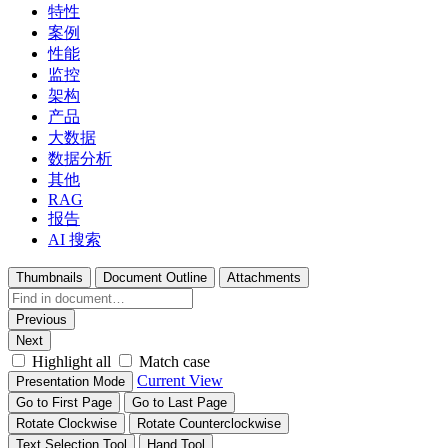
特性
案例
性能
监控
架构
产品
大数据
数据分析
其他
RAG
报告
AI 搜索
Thumbnails
Document Outline
Attachments
Previous
Next
Highlight all
Match case
Current View
Presentation Mode
Go to First Page
Go to Last Page
Rotate Clockwise
Rotate Counterclockwise
Text Selection Tool
Hand Tool