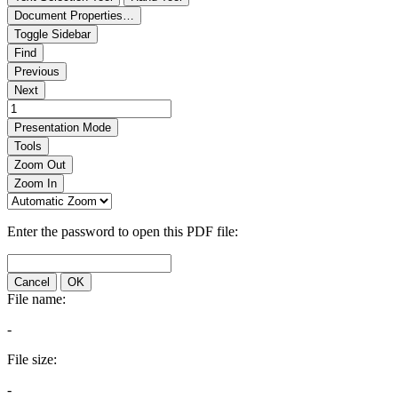
Document Properties…
Toggle Sidebar
Find
Previous
Next
Presentation Mode
Tools
Zoom Out
Zoom In
Enter the password to open this PDF file:
Cancel
OK
File name:
-
File size:
-