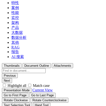
特性
案例
性能
监控
架构
产品
大数据
数据分析
其他
RAG
报告
AI 搜索
Thumbnails
Document Outline
Attachments
Previous
Next
Highlight all
Match case
Current View
Presentation Mode
Go to First Page
Go to Last Page
Rotate Clockwise
Rotate Counterclockwise
Text Selection Tool
Hand Tool