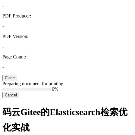
-
PDF Producer:
-
PDF Version:
-
Page Count:
-
Close
Preparing document for printing…
0%
Cancel
码云Gitee的Elasticsearch检索优
化实战