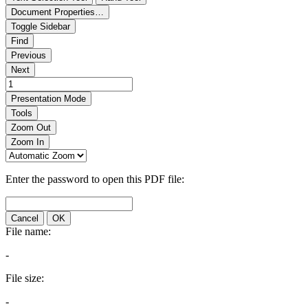
Document Properties…
Toggle Sidebar
Find
Previous
Next
Presentation Mode
Tools
Zoom Out
Zoom In
Enter the password to open this PDF file:
Cancel
OK
File name:
-
File size:
-