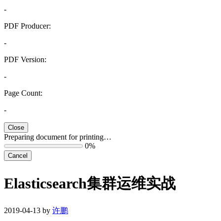
-
PDF Producer:
-
PDF Version:
-
Page Count:
-
Close
Preparing document for printing…
0%
Cancel
Elasticsearch集群运维实战
2019-04-13 by
许鹏