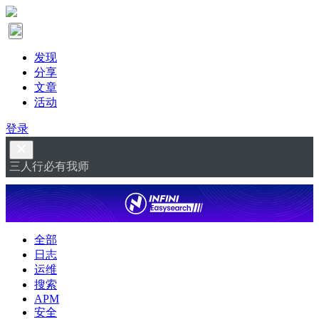
发现
分享
文章
活动
登录
三人行必有我师
全部
日志
运维
搜索
APM
安全