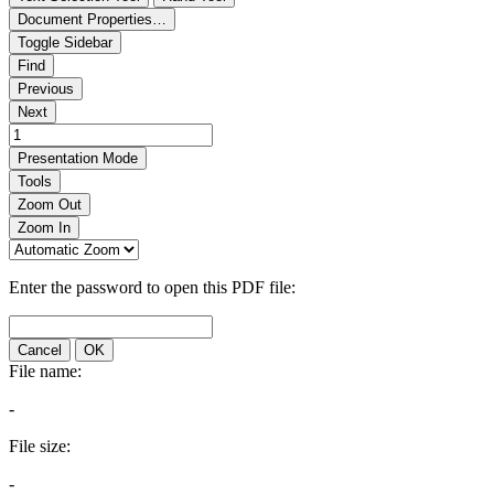
Document Properties…
Toggle Sidebar
Find
Previous
Next
Presentation Mode
Tools
Zoom Out
Zoom In
Enter the password to open this PDF file:
Cancel
OK
File name:
-
File size:
-