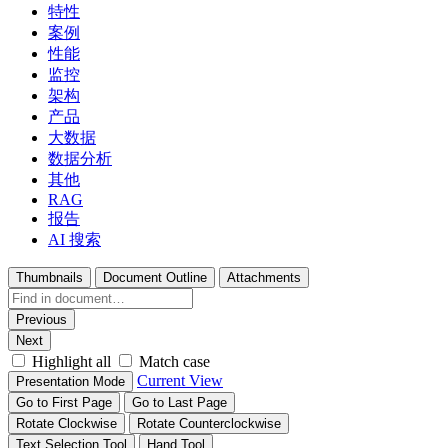
特性
案例
性能
监控
架构
产品
大数据
数据分析
其他
RAG
报告
AI 搜索
Thumbnails
Document Outline
Attachments
Previous
Next
Highlight all
Match case
Current View
Presentation Mode
Go to First Page
Go to Last Page
Rotate Clockwise
Rotate Counterclockwise
Text Selection Tool
Hand Tool