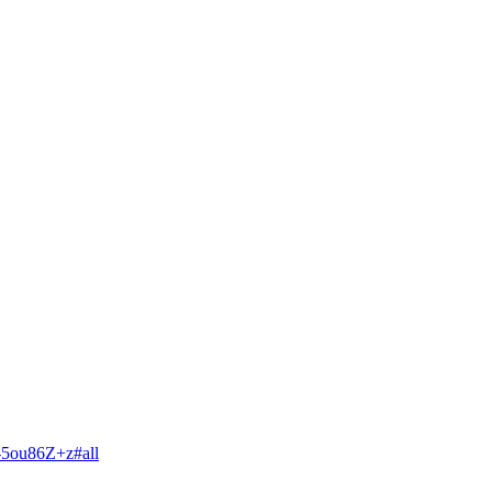
/q-5ou86Z+z#all