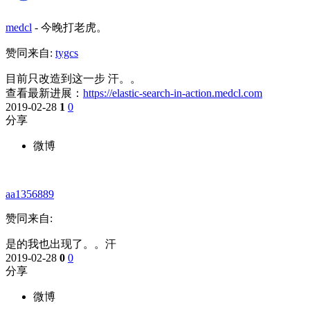
medcl
-
今晚打老虎。
赞同来自:
tygcs
目前只改造到这一步 汗。。
查看最新进展：
https://elastic-search-in-action.medcl.com
2019-02-28
1
0
分享
微博
aa1356889
赞同来自:
是的我也出现了。。汗
2019-02-28
0
0
分享
微博