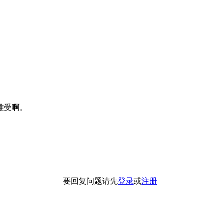
难受啊。
要回复问题请先
登录
或
注册