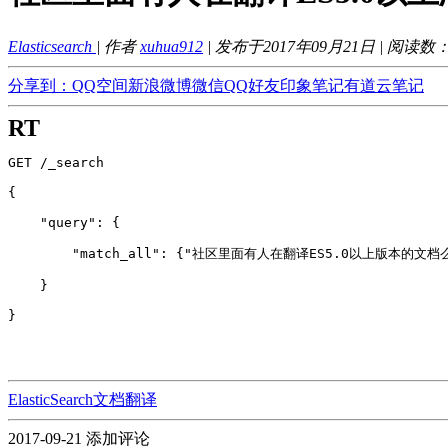
Elasticsearch
| 作者
xuhua912
| 发布于2017年09月21日 | 阅读数
分享到：
QQ空间
新浪微博
微信
QQ好友
印象笔记
有道云笔记
RT
GET /_search
{
    "query": {
        "match_all": {"社区里面有人在翻译ES5.0以上版本的文档
    }
}
ElasticSearch文档翻译
2017-09-21
添加评论