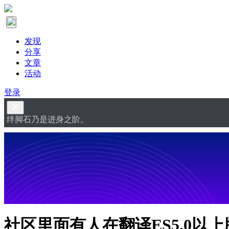
发现
分享
文章
活动
登录
绊脚石乃是进身之阶。
社区里面有人在翻译ES5.0以