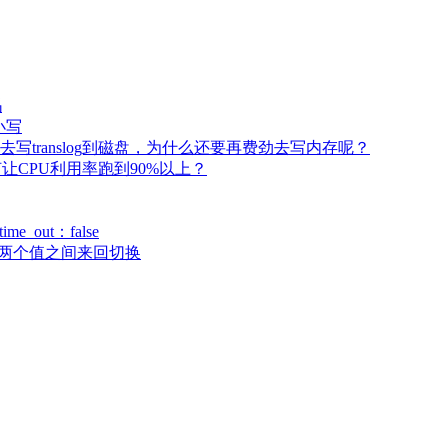
吗
小写
translog到磁盘，为什么还要再费劲去写内存呢？
何让CPU利用率跑到90%以上？
_out：false
在两个值之间来回切换