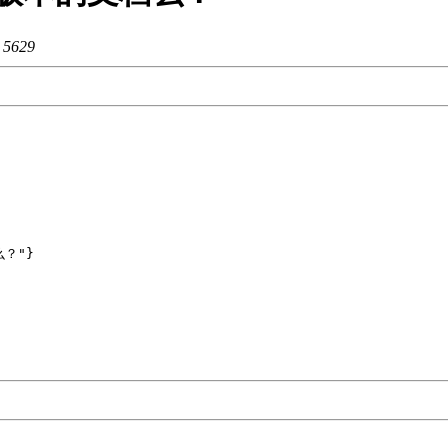
：
5629
么？"}