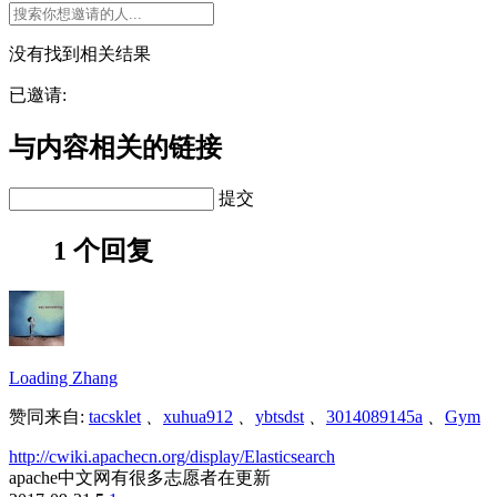
没有找到相关结果
已邀请:
与内容相关的链接
提交
1 个回复
Loading Zhang
赞同来自:
tacsklet
、
xuhua912
、
ybtsdst
、
3014089145a
、
Gym
http://cwiki.apachecn.org/display/Elasticsearch
apache中文网有很多志愿者在更新