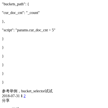
"buckets_path": {
"cur_doc_cnt": "_count"
},
"script": "params.cur_doc_cnt > 5"
}
}
}
}
}
}
参考举例，bucket_selector试试
2018-07-31
1
2
分享