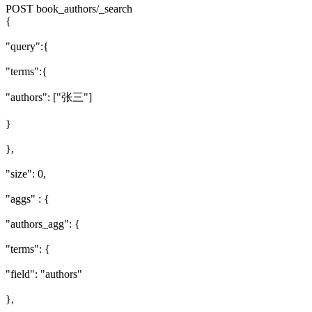
POST book_authors/_search
{
"query":{
"terms":{
"authors": ["张三"]
}
},
"size": 0,
"aggs" : {
"authors_agg": {
"terms": {
"field": "authors"
},