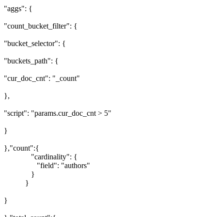
"aggs": {
"count_bucket_filter": {
"bucket_selector": {
"buckets_path": {
"cur_doc_cnt": "_count"
},
"script": "params.cur_doc_cnt > 5"
}
},"count":{
"cardinality": {
"field": "authors"
}
}
}