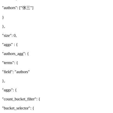
"authors": ["张三"]
}
},
"size": 0,
"aggs" : {
"authors_agg": {
"terms": {
"field": "authors"
},
"aggs": {
"count_bucket_filter": {
"bucket_selector": {