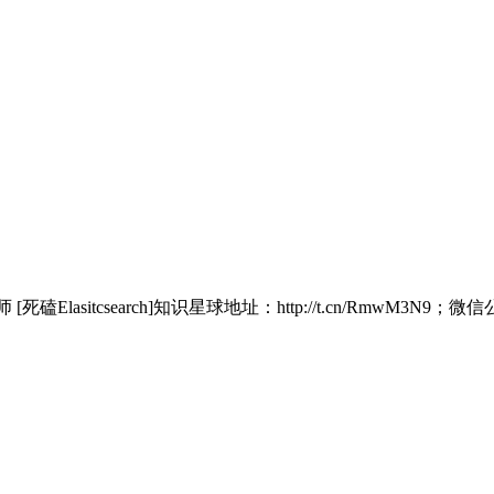
磕Elasitcsearch]知识星球地址：http://t.cn/RmwM3N9；微信公众号：