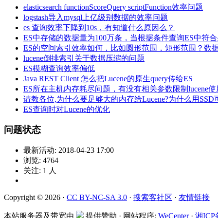
elasticsearch functionScoreQuery scriptFunction效率问题
logstash导入mysql上亿级别数据的效率问题
es 查询效率下降到10s，有知道什么原因么？
ES中存储的数据量为100万条，当根据条件查询ES中
ES的空间索引效率如何，比如圆形范围，矩形范围？数据
lucene倒排索引关于数据压缩的问题
ES模糊查询效率偏低
Java REST Client 怎么把Lucene的原生query传给ES
ES所在主机内存耗尽问题，有没有相关参数限制lucen
请教各位,为什么要足够大的内存给Lucene?为什么用SS
ES查询时对Lucene的优化
问题状态
最新活动:
2018-04-23 17:00
浏览:
4764
关注:
1
人
Copyright © 2026 ·
CC BY-NC-SA 3.0
·
搜索客社区
·
友情链接
本站服务器及带宽由
提供赞助 · 网站程序:
WeCenter
·
湘ICP