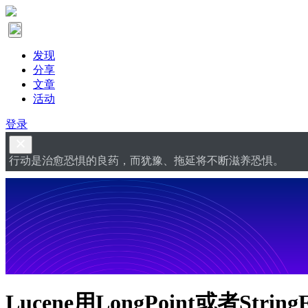
发现
分享
文章
活动
登录
行动是治愈恐惧的良药，而犹豫、拖延将不断滋养恐惧。
Lucene用LongPoint或者Str