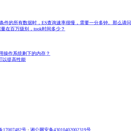
符合条件的所有数据时，ES查询速率很慢，需要一分多钟。那么请
量在百万级别，took时间多少？
e使用操作系统剩下的内存？
D可以提高性能
备17007482号
·
湘公网安备43010402002319号