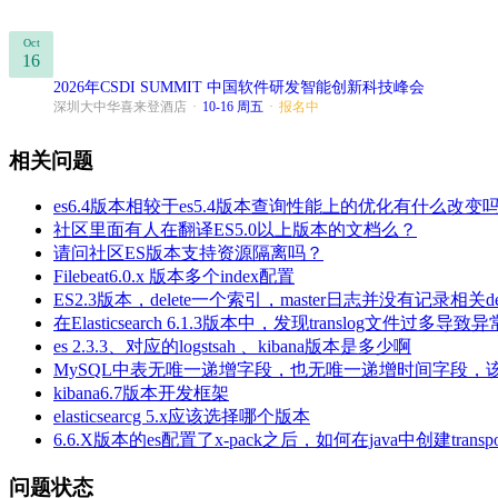
Oct
16
2026年CSDI SUMMIT 中国软件研发智能创新科技峰会
深圳大中华喜来登酒店
·
10-16 周五
·
报名中
相关问题
es6.4版本相较于es5.4版本查询性能上的优化有什么改变
社区里面有人在翻译ES5.0以上版本的文档么？
请问社区ES版本支持资源隔离吗？
Filebeat6.0.x 版本多个index配置
ES2.3版本，delete一个索引，master日志并没有记录相关de
在Elasticsearch 6.1.3版本中，发现translog文件过多导致异
es 2.3.3、对应的logstsah 、kibana版本是多少啊
MySQL中表无唯一递增字段，也无唯一递增时间字段，该怎么使
kibana6.7版本开发框架
elasticsearcg 5.x应该选择哪个版本
6.6.X版本的es配置了x-pack之后，如何在java中创建transport
问题状态