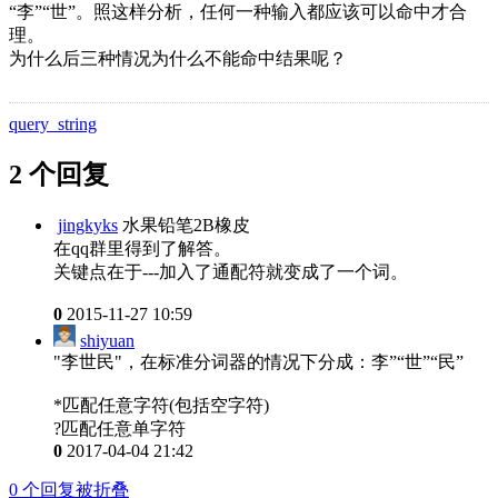
“李”“世”。照这样分析，任何一种输入都应该可以命中才合
理。
为什么后三种情况为什么不能命中结果呢？
query_string
2 个回复
jingkyks
水果铅笔2B橡皮
在qq群里得到了解答。
关键点在于---加入了通配符就变成了一个词。
0
2015-11-27 10:59
shiyuan
"李世民"，在标准分词器的情况下分成：李”“世”“民”
*匹配任意字符(包括空字符)
?匹配任意单字符
0
2017-04-04 21:42
0
个回复被折叠