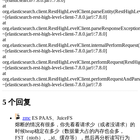
~[elasticsearch-7.8.0.jar!/:7.8.0]
at
org.elasticsearch.client.RestHighLevelClient.parseEntity(RestHighLe
~[elasticsearch-rest-high-level-client-7.8.0.jar!/:7.8.0]
at
org.elasticsearch.client.RestHighLevelClient.parseResponseExceptio
~[elasticsearch-rest-high-level-client-7.8.0.jar!/:7.8.0]
at
org.elasticsearch.client.RestHighLevelClient.internalPerformRequest
~[elasticsearch-rest-high-level-client-7.8.0.jar!/:7.8.0]
at
org.elasticsearch.client.RestHighLevelClient.performRequest(RestHi
~[elasticsearch-rest-high-level-client-7.8.0.jar!/:7.8.0]
at
org.elasticsearch.client.RestHighLevelClient.performRequestAndPar
~[elasticsearch-rest-high-level-client-7.8.0.jar!/:7.8
5 个回复
zmc
ES PAAS、JuiceFS
熔断的情况有很多，你先看看请求少（或者没请求）的
时候heap稳定在多少（数据量大占的内存也会多，
FST（niofs）、_id、缓存等），然后再分析读写行为