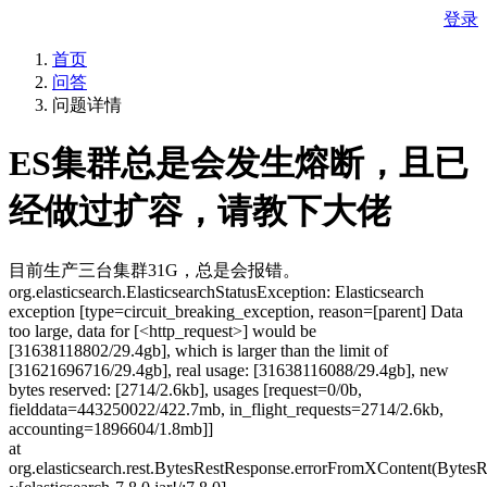
登录
首页
问答
问题详情
ES集群总是会发生熔断，且已
经做过扩容，请教下大佬
目前生产三台集群31G，总是会报错。
org.elasticsearch.ElasticsearchStatusException: Elasticsearch
exception [type=circuit_breaking_exception, reason=[parent] Data
too large, data for [<http_request>] would be
[31638118802/29.4gb], which is larger than the limit of
[31621696716/29.4gb], real usage: [31638116088/29.4gb], new
bytes reserved: [2714/2.6kb], usages [request=0/0b,
fielddata=443250022/422.7mb, in_flight_requests=2714/2.6kb,
accounting=1896604/1.8mb]]
at
org.elasticsearch.rest.BytesRestResponse.errorFromXContent(BytesR