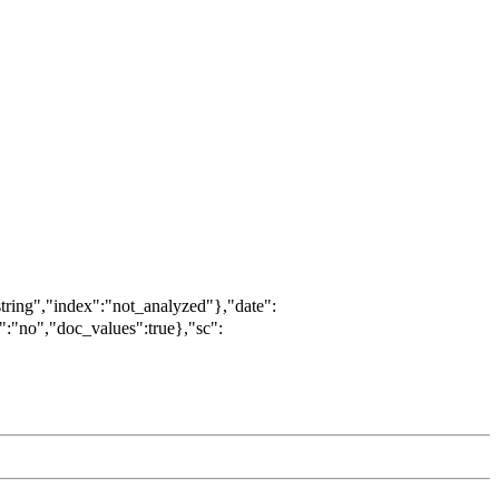
ing","index":"not_analyzed"},"date":
:"no","doc_values":true},"sc":