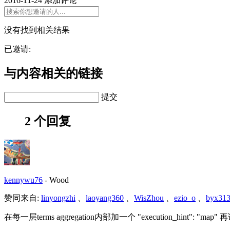
2016-11-24
添加评论
没有找到相关结果
已邀请:
与内容相关的链接
提交
2 个回复
kennywu76
-
Wood
赞同来自:
linyongzhi
、
laoyang360
、
WisZhou
、
ezio_o
、
byx31
在每一层terms aggregation内部加一个 "execution_hint": "map