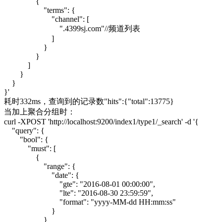
{
"terms": {
"channel": [
".4399sj.com"//频道列表
]
}
}
]
}
}
}'
耗时332ms，查询到的记录数"hits":{"total":13775}
当加上聚合分组时：
curl -XPOST 'http://localhost:9200/index1/type1/_search' -d '{
"query": {
"bool": {
"must": [
{
"range": {
"date": {
"gte": "2016-08-01 00:00:00",
"lte": "2016-08-30 23:59:59",
"format": "yyyy-MM-dd HH:mm:ss"
}
}