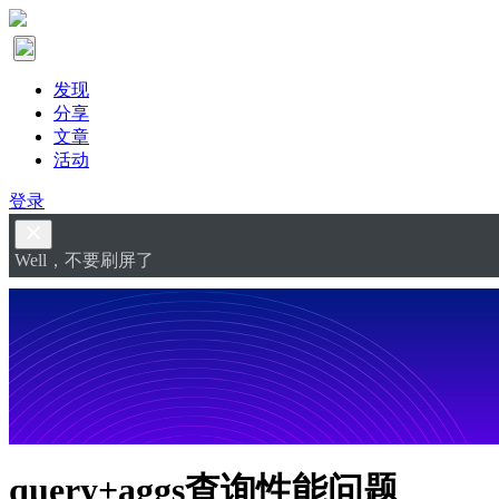
发现
分享
文章
活动
登录
Well，不要刷屏了
query+aggs查询性能问题