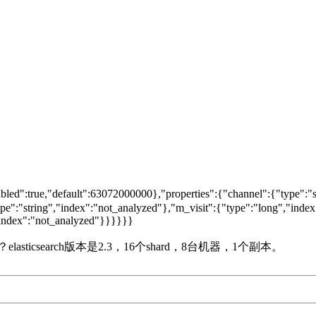
true,"default":63072000000},"properties":{"channel":{"type":"str
:"string","index":"not_analyzed"},"m_visit":{"type":"long","index"
,"index":"not_analyzed"}}}}}}
icsearch版本是2.3，16个shard，8台机器，1个副本。