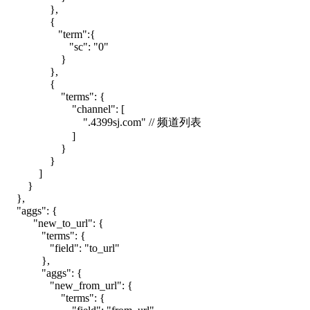
},
{
"term":{
"sc": "0"
}
},
{
"terms": {
"channel": [
".4399sj.com" // 频道列表
]
}
}
]
}
},
"aggs": {
"new_to_url": {
"terms": {
"field": "to_url"
},
"aggs": {
"new_from_url": {
"terms": {