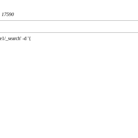
：
17590
_search' -d '{