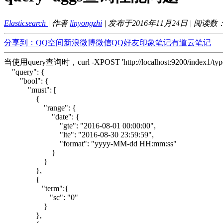
Elasticsearch
| 作者
linyongzhi
| 发布于2016年11月24日 | 阅读数
分享到：
QQ空间
新浪微博
微信
QQ好友
印象笔记
有道云笔记
当使用query查询时，curl -XPOST 'http://localhost:9200/index1/type1/
"query": {
"bool": {
"must": [
{
"range": {
"date": {
"gte": "2016-08-01 00:00:00",
"lte": "2016-08-30 23:59:59",
"format": "yyyy-MM-dd HH:mm:ss"
}
}
},
{
"term":{
"sc": "0"
}
},