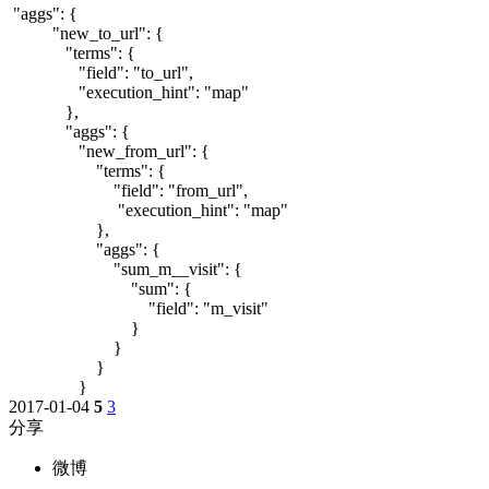
"aggs": {
"new_to_url": {
"terms": {
"field": "to_url",
"execution_hint": "map"
},
"aggs": {
"new_from_url": {
"terms": {
"field": "from_url",
"execution_hint": "map"
},
"aggs": {
"sum_m__visit": {
"sum": {
"field": "m_visit"
}
}
}
}
2017-01-04
5
3
分享
微博