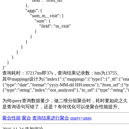
"field": "from_url"
},
"aggs": {
"sum_m__visit": {
"sum": {
"field": "m_visit"
}
}
}
}
}
}
}
}'
查询耗时：37217ms即37s，查询结果记录数：hits为13755。
其中mappings设计为{"index1":{"mappings":{"type1":{"_ttl":{"enabled":
{"type":"date","format":"yyyy-MM-dd HH:mm:ss"},"from_url":{"type"
{"type":"string","index":"not_analyzed"},"to_url":{"type":"string"
为何query查询数据量少，做二维分组聚合时，耗时要如此之久？elast
是查询语句写错了，还是？有何优化可以使聚合性能提升。
聚合性能
聚合
查询结果进行聚合
query+aggs