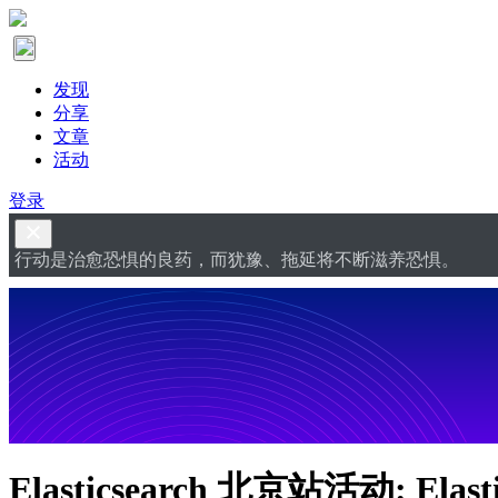
发现
分享
文章
活动
登录
行动是治愈恐惧的良药，而犹豫、拖延将不断滋养恐惧。
Elasticsearch 北京站活动: Elasti