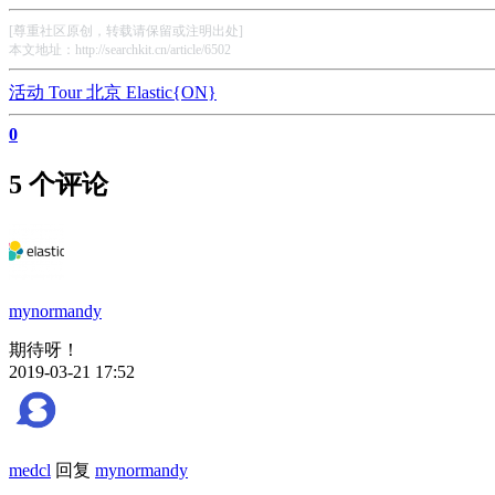
[尊重社区原创，转载请保留或注明出处]
本文地址：http://searchkit.cn/article/6502
活动
Tour
北京
Elastic{ON}
0
5 个评论
mynormandy
期待呀！
2019-03-21 17:52
medcl
回复
mynormandy