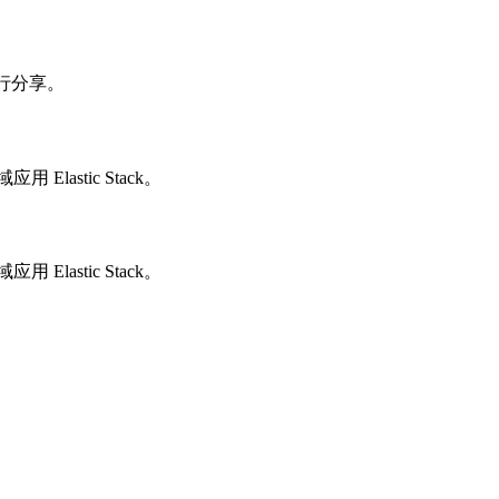
进行分享。
astic Stack。
astic Stack。