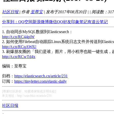
社区日报
| 作者
至尊宝
| 发布于2017年08月20日 |
| 阅读数：
317
分享到：
QQ空间
新浪微博
微信
QQ好友
印象笔记
有道云笔记
1. 自动同步MySQL数据到Elasticsearch：
http://t.cn/RC44piW
2. 如何使用Filebeat自动跟踪Linux系统日志文件并传送到Elasticse
http://t.cn/RCqAWlU
3. 刷爆朋友圈的「我们是谁」图片，用小程序也能一键生成，
http://t.cn/RCwTd4x
编辑：至尊宝
归档：
https://elasticsearch.cn/article/231
订阅：
https://tinyletter.com/elastic-daily
[尊重社区原创，转载请保留或注明出处]
本文地址：http://searchkit.cn/article/231
社区日报