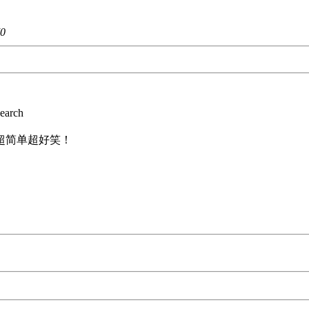
0
arch
超简单超好笑！