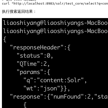
curl "http://localhost:8983/solr/test_core/select?q=con
执行搜索返回结果：