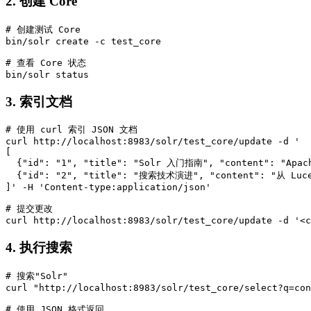
2. 创建 Core
# 创建测试 Core

bin/solr create -c test_core

# 查看 Core 状态

bin/solr status
3. 索引文档
# 使用 curl 索引 JSON 文档

curl http://localhost:8983/solr/test_core/update -d '

[

  {"id": "1", "title": "Solr 入门指南", "content": "Ap
  {"id": "2", "title": "搜索技术演进", "content": "从 Lu
]' -H 'Content-type:application/json'

# 提交更改

curl http://localhost:8983/solr/test_core/update -d '<c
4. 执行搜索
# 搜索"Solr"

curl "http://localhost:8983/solr/test_core/select?q=con
# 使用 JSON 格式返回
