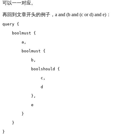
可以一一对应。
再回到文章开头的例子，a and (b and (c or d) and e)：
query {
    boolmust {
        a,
        boolmust {
            b,
            boolshould {
                c,
                d
            },
            e
        }
    }
}