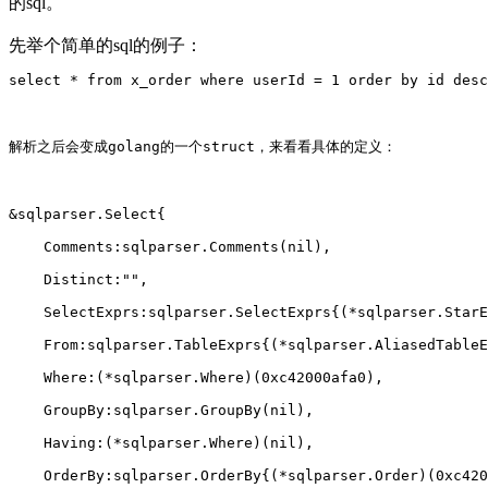
的sql。
先举个简单的sql的例子：
select * from x_order where userId = 1 order by id desc
解析之后会变成golang的一个struct，来看看具体的定义：
&sqlparser.Select{
    Comments:sqlparser.Comments(nil),
    Distinct:"",
    SelectExprs:sqlparser.SelectExprs{(*sqlparser.Star
    From:sqlparser.TableExprs{(*sqlparser.AliasedTable
    Where:(*sqlparser.Where)(0xc42000afa0),
    GroupBy:sqlparser.GroupBy(nil),
    Having:(*sqlparser.Where)(nil),
    OrderBy:sqlparser.OrderBy{(*sqlparser.Order)(0xc420