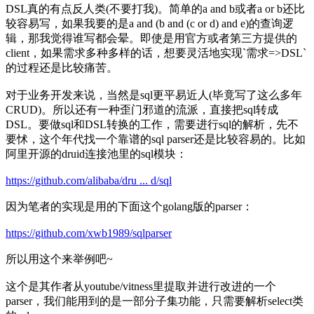
DSL真的有点反人类(不要打我)。简单的a and b或者a or b还比
较容易写，如果我要的是a and (b and (c or d) and e)的查询逻
辑，那我觉得谁写都会晕。即使是用官方或者第三方提供的
client，如果需求多种多样的话，想要灵活地实现`需求=>DSL`
的过程还是比较痛苦。
对于业务开发来说，当然是sql更平易近人(毕竟写了这么多年
CRUD)。所以还有一种歪门邪道的流派，直接把sql转成
DSL。要做sql和DSL转换的工作，需要进行sql的解析，先不
要怵，这个年代找一个靠谱的sql parser还是比较容易的。比如
阿里开源的druid连接池里的sql模块：
https://github.com/alibaba/dru ... d/sql
因为笔者的实现是用的下面这个golang版的parser：
https://github.com/xwb1989/sqlparser
所以用这个来举例吧~
这个是其作者从youtube/vitness里提取并进行改进的一个
parser，我们能用到的是一部分子集功能，只需要解析select类