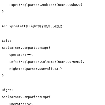
    Expr:(*sqlparser.AndExpr)(0xc42000b020)
}
AndExpr有Left和Right两个成员，分别是：
Left:
&sqlparser.ComparisonExpr{
    Operator:"=",
    Left:(*sqlparser.ColName)(0xc4200709c0),
    Right:sqlparser.NumVal{0x31}
}
Right:
&sqlparser.ComparisonExpr{
    Operator:"=",