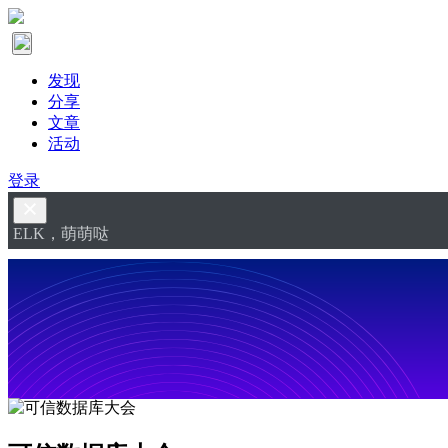
发现
分享
文章
活动
登录
ELK，萌萌哒