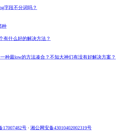
tring字段不分词吗？
那种
这个有什么好的解决方法？
分区间查询，最终用了一种最low的方法凑合？不知大神们有没有好解决方案？
备17007482号
·
湘公网安备43010402002319号