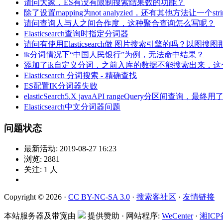
请问大家，ES有没有限制搜索结果数的功能？
除了设置mapping为not analyzied，还有其他方法让一个s
请问查询人与人之间合作度，这种聚合查询怎么写呢？
Elasticsearch查询时指定分词器
请问有使用Elasticsearch做 图片搜索引擎的吗？以图搜图
ik分词情况下“中国人民银行”为例，无法命中结果？
添加了ik自定义分词，之前入库的数据不能搜索出来，
Elasticsearch 分词搜索 - 精确查找
ES配置IK分词器失败
elasticSearch5.X javaAPI rangeQuery
Elasticsearch中文分词器问题
问题状态
最新活动:
2019-08-27 16:23
浏览:
2881
关注:
1
人
Copyright © 2026 ·
CC BY-NC-SA 3.0
·
搜索客社区
·
友情链接
本站服务器及带宽由
提供赞助 · 网站程序:
WeCenter
·
湘ICP