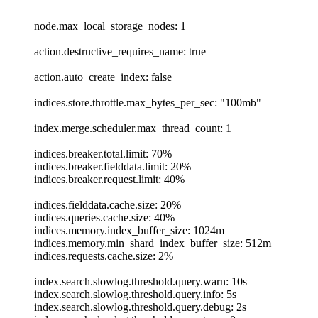
node.max_local_storage_nodes: 1
action.destructive_requires_name: true
action.auto_create_index: false
indices.store.throttle.max_bytes_per_sec: "100mb"
index.merge.scheduler.max_thread_count: 1
indices.breaker.total.limit: 70%
indices.breaker.fielddata.limit: 20%
indices.breaker.request.limit: 40%
indices.fielddata.cache.size: 20%
indices.queries.cache.size: 40%
indices.memory.index_buffer_size: 1024m
indices.memory.min_shard_index_buffer_size: 512m
indices.requests.cache.size: 2%
index.search.slowlog.threshold.query.warn: 10s
index.search.slowlog.threshold.query.info: 5s
index.search.slowlog.threshold.query.debug: 2s