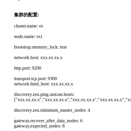
集群的配置:
cluster.name: es
node.name: es1
bootstrap.memory_lock: true
network.host: xxx.xx.xx.x
http.port: 9200
transport.tcp.port: 9300
network.bind_host: xxx.xx.xx.x
discovery.zen.ping.unicast.hosts:
["xxx.xx.xx.x","xxx.xx.xx.x","xxx.xx.xx.x","xxx.xx.xx.x","x
discovery.zen.minimum_master_nodes: 4
gateway.recover_after_data_nodes: 6
gateway.expected_nodes: 8