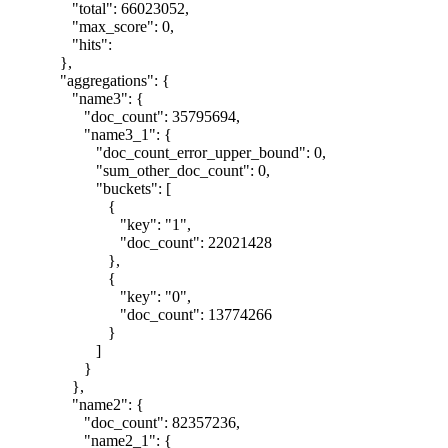
"total": 66023052,
"max_score": 0,
"hits":
},
"aggregations": {
"name3": {
"doc_count": 35795694,
"name3_1": {
"doc_count_error_upper_bound": 0,
"sum_other_doc_count": 0,
"buckets": [
{
"key": "1",
"doc_count": 22021428
},
{
"key": "0",
"doc_count": 13774266
}
]
}
},
"name2": {
"doc_count": 82357236,
"name2_1": {