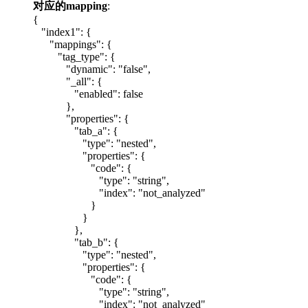
对应的mapping
:
{
"index1": {
"mappings": {
"tag_type": {
"dynamic": "false",
"_all": {
"enabled": false
},
"properties": {
"tab_a": {
"type": "nested",
"properties": {
"code": {
"type": "string",
"index": "not_analyzed"
}
}
},
"tab_b": {
"type": "nested",
"properties": {
"code": {
"type": "string",
"index": "not_analyzed"