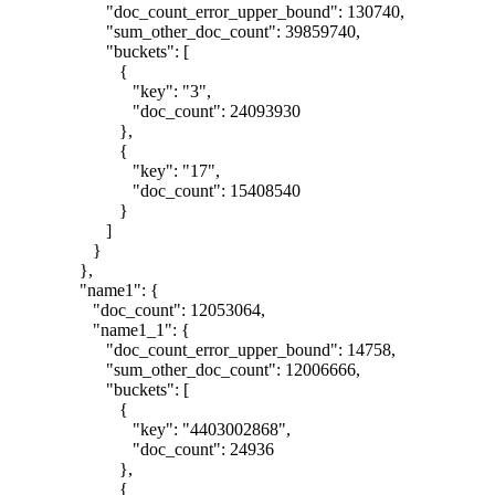
"doc_count_error_upper_bound": 130740,
"sum_other_doc_count": 39859740,
"buckets": [
{
"key": "3",
"doc_count": 24093930
},
{
"key": "17",
"doc_count": 15408540
}
]
}
},
"name1": {
"doc_count": 12053064,
"name1_1": {
"doc_count_error_upper_bound": 14758,
"sum_other_doc_count": 12006666,
"buckets": [
{
"key": "4403002868",
"doc_count": 24936
},
{