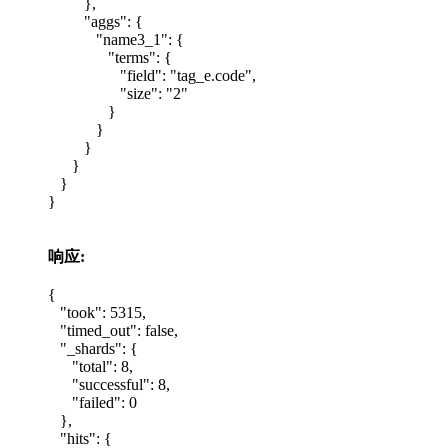
},
"aggs": {
"name3_1": {
"terms": {
"field": "tag_e.code",
"size": "2"
}
}
}
}
}
}
响应:
{
"took": 5315,
"timed_out": false,
"_shards": {
"total": 8,
"successful": 8,
"failed": 0
},
"hits": {