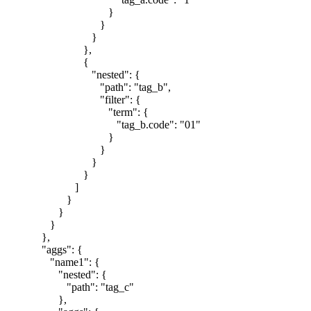
}
}
}
},
{
"nested": {
"path": "tag_b",
"filter": {
"term": {
"tag_b.code": "01"
}
}
}
}
]
}
}
}
},
"aggs": {
"name1": {
"nested": {
"path": "tag_c"
},