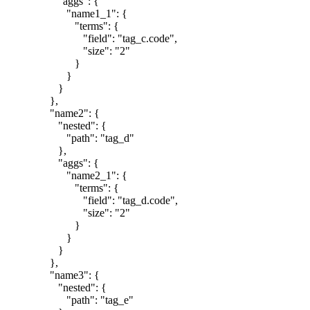
"aggs": {
"name1_1": {
"terms": {
"field": "tag_c.code",
"size": "2"
}
}
}
},
"name2": {
"nested": {
"path": "tag_d"
},
"aggs": {
"name2_1": {
"terms": {
"field": "tag_d.code",
"size": "2"
}
}
}
},
"name3": {
"nested": {
"path": "tag_e"