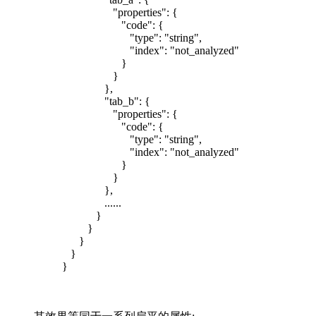
"properties": {
"code": {
"type": "string",
"index": "not_analyzed"
}
}
},
"tab_b": {
"properties": {
"code": {
"type": "string",
"index": "not_analyzed"
}
}
},
......
}
}
}
}
}