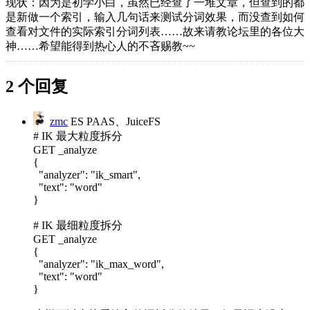
现状：因为是初学小白，虽然已经查了一堆文章，但查到的都
是新做一个索引，输入几句话来测试分词效果，而没查到如何
查看对文件的实际索引分词列表……故来请教论坛里的各位大
神……希望能得到热心人的不吝赐教~~
2 个回复
zmc
ES PAAS、JuiceFS
# IK 最大粒度拆分
GET _analyze
{
"analyzer": "ik_smart",
"text": "word"
}
# IK 最细粒度拆分
GET _analyze
{
"analyzer": "ik_max_word",
"text": "word"
}