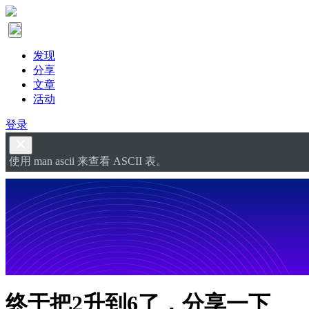
发现
分享
文章
活动
登录
使用 man ascii 来查看 ASCII 表。
终于把2升到6了，分享一下