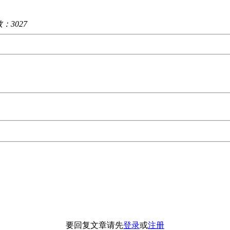
数：
3027
要回复文章请先
登录
或
注册