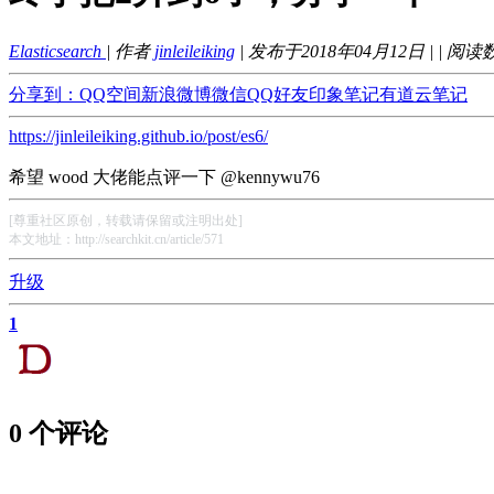
Elasticsearch
| 作者
jinleileiking
| 发布于2018年04月12日 |
| 阅读
分享到：
QQ空间
新浪微博
微信
QQ好友
印象笔记
有道云笔记
https://jinleileiking.github.io/post/es6/
希望 wood 大佬能点评一下 @kennywu76
[尊重社区原创，转载请保留或注明出处]
本文地址：http://searchkit.cn/article/571
升级
1
0 个评论