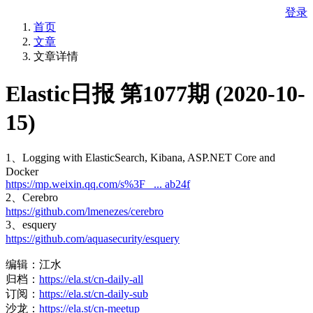
登录
首页
文章
文章详情
Elastic日报 第1077期 (2020-10-
15)
1、Logging with ElasticSearch, Kibana, ASP.NET Core and
Docker
https://mp.weixin.qq.com/s%3F_ ... ab24f
2、Cerebro
https://github.com/lmenezes/cerebro
3、esquery
https://github.com/aquasecurity/esquery
编辑：江水
归档：
https://ela.st/cn-daily-all
订阅：
https://ela.st/cn-daily-sub
沙龙：
https://ela.st/cn-meetup